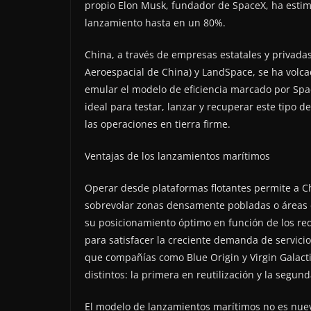
propio Elon Musk, fundador de SpaceX, ha estima
lanzamiento hasta en un 80%.
China, a través de empresas estatales y privada
Aeroespacial de China) y LandSpace, se ha volcad
emular el modelo de eficiencia marcado por Spa
ideal para testar, lanzar y recuperar este tipo d
las operaciones en tierra firme.
Ventajas de los lanzamientos marítimos
Operar desde plataformas flotantes permite a Ch
sobrevolar zonas densamente pobladas o áreas es
su posicionamiento óptimo en función de los req
para satisfacer la creciente demanda de servicio
que compañías como Blue Origin y Virgin Galac
distintos: la primera en reutilización y la segun
El modelo de lanzamientos marítimos no es nuev