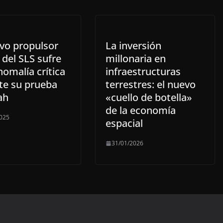
evo propulsor
La inversión
 del SLS sufre
millonaria en
omalía crítica
infraestructuras
te su prueba
terrestres: el nuevo
ah
«cuello de botella»
de la economía
025
espacial
31/01/2026