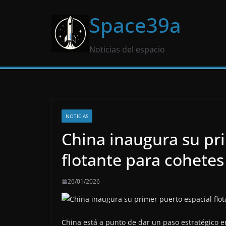
Saltar
Space39a
al
contenido
Noticias del espacio
NOTICIAS
China inaugura su pr
flotante para cohetes 
26/01/2026
China está a punto de dar un paso estratégico e