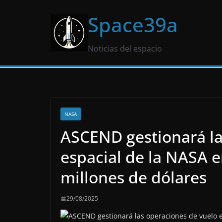
Saltar
Space39a
al
contenido
Noticias del espacio
NASA
ASCEND gestionará la
espacial de la NASA e
millones de dólares
29/08/2025