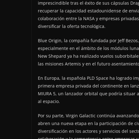
imprescindible tras el éxito de sus cápsulas Dra
recuperar la capacidad estadounidense de envia
colaboración entre la NASA y empresas privadas h
diversificar la oferta tecnológica.
Blue Origin, la compañía fundada por Jeff Bezos
especialmente en el ámbito de los módulos lunar
New Shepard ya ha realizado vuelos suborbitales
las misiones Artemis y en el futuro asentamien
En Europa, la española PLD Space ha logrado imp
primera empresa privada del continente en lanza
MIURA 5, un lanzador orbital que podría situar
al espacio.
Por su parte, Virgin Galactic continúa avanzando
abren una nueva etapa en la participación de civ
diversificación en los actores y servicios del se
colaboración y la competencia entre empresas y 