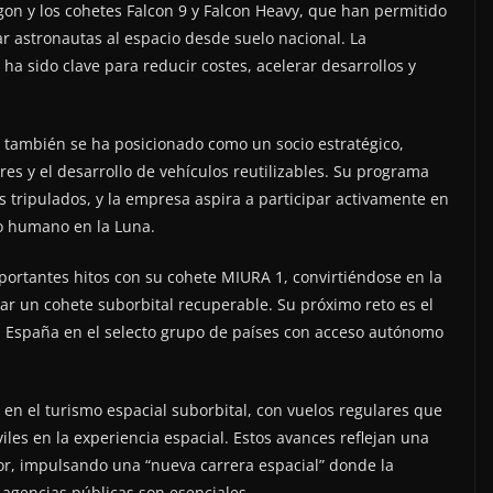
gon y los cohetes Falcon 9 y Falcon Heavy, que han permitido
r astronautas al espacio desde suelo nacional. La
a sido clave para reducir costes, acelerar desarrollos y
, también se ha posicionado como un socio estratégico,
es y el desarrollo de vehículos reutilizables. Su programa
 tripulados, y la empresa aspira a participar activamente en
to humano en la Luna.
ortantes hitos con su cohete MIURA 1, convirtiéndose en la
r un cohete suborbital recuperable. Su próximo reto es el
 a España en el selecto grupo de países con acceso autónomo
 en el turismo espacial suborbital, con vuelos regulares que
iles en la experiencia espacial. Estos avances reflejan una
ctor, impulsando una “nueva carrera espacial” donde la
agencias públicas son esenciales.