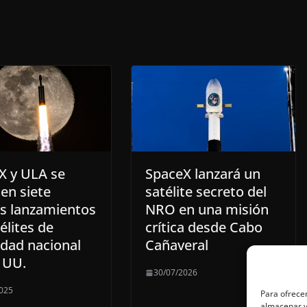
X y ULA se
SpaceX lanzará un
en siete
satélite secreto del
s lanzamientos
NRO en una misión
élites de
crítica desde Cabo
idad nacional
Cañaveral
 UU.
30/07/2026
025
Para ofrecer
almacenar y/