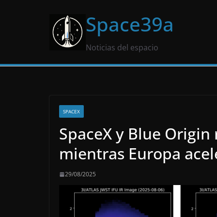
Saltar
Space39a
al
contenido
Noticias del espacio
SPACEX
SpaceX y Blue Origin 
mientras Europa acel
29/08/2025