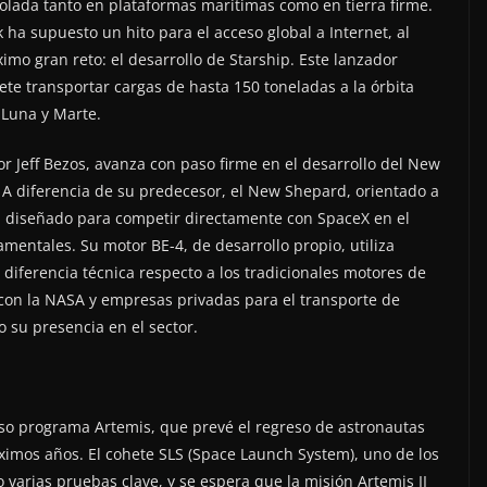
olada tanto en plataformas marítimas como en tierra firme.
k ha supuesto un hito para el acceso global a Internet, al
mo gran reto: el desarrollo de Starship. Este lanzador
e transportar cargas de hasta 150 toneladas a la órbita
a Luna y Marte.
r Jeff Bezos, avanza con paso firme en el desarrollo del New
 A diferencia de su predecesor, el New Shepard, orientado a
tá diseñado para competir directamente con SpaceX en el
entales. Su motor BE-4, de desarrollo propio, utiliza
diferencia técnica respecto a los tradicionales motores de
 con la NASA y empresas privadas para el transporte de
o su presencia en el sector.
oso programa Artemis, que prevé el regreso de astronautas
óximos años. El cohete SLS (Space Launch System), uno de los
varias pruebas clave, y se espera que la misión Artemis II