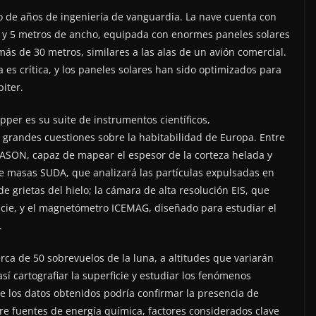
do de años de ingeniería de vanguardia. La nave cuenta con
ra y 5 metros de ancho, equipada con enormes paneles solares
s de 30 metros, similares a las alas de un avión comercial.
a es crítica, y los paneles solares han sido optimizados para
piter.
per es su suite de instrumentos científicos,
grandes cuestiones sobre la habitabilidad de Europa. Entre
REASON, capaz de mapear el espesor de la corteza helada y
de masas SUDA, que analizará las partículas expulsadas en
 grietas del hielo; la cámara de alta resolución EIS, que
icie, y el magnetómetro ICEMAG, diseñado para estudiar el
.
erca de 50 sobrevuelos de la luna, a altitudes que variarán
así cartografiar la superficie y estudiar los fenómenos
 de los datos obtenidos podría confirmar la presencia de
re fuentes de energía química, factores considerados clave