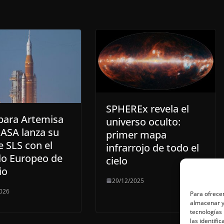
SPHEREx revela el
 para Artemisa
universo oculto:
 NASA lanza su
primer mapa
e SLS con el
infrarrojo de todo el
o Europeo de
cielo
io
29/12/2025
026
Para ofrecer
almacenar y/
tecnologías
las identifi