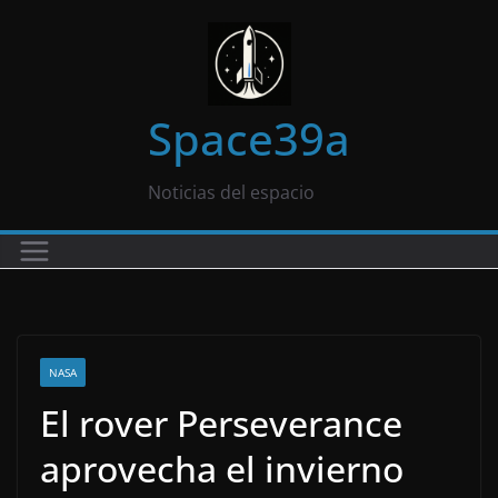
Saltar
al
contenido
Space39a
Noticias del espacio
NASA
El rover Perseverance
aprovecha el invierno