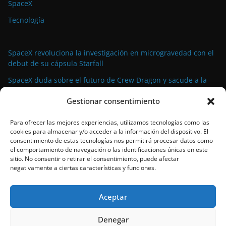
SpaceX
Tecnología
SpaceX revoluciona la investigación en microgravedad con el
debut de su cápsula Starfall
SpaceX duda sobre el futuro de Crew Dragon y sacude a la
industria espacial comercial
Gestionar consentimiento
La demanda militar impulsa el auge de la propulsión
avanzada para satélites de pequeño tamaño
Para ofrecer las mejores experiencias, utilizamos tecnologías como las
cookies para almacenar y/o acceder a la información del dispositivo. El
El propulsor Rubicon Velox 5N: tecnología de vanguardia para
consentimiento de estas tecnologías nos permitirá procesar datos como
satélites pequeños lista para el espacio
el comportamiento de navegación o las identificaciones únicas en este
sitio. No consentir o retirar el consentimiento, puede afectar
SpaceX bate su propio récord con el 90º lanzamiento de
negativamente a ciertas características y funciones.
Falcon 9 en 2024
Aceptar
Denegar