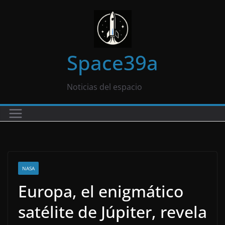
Saltar
al
contenido
Space39a
Noticias del espacio
NASA
Europa, el enigmático
satélite de Júpiter, revela