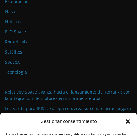
Exploración
Nasa
Noticias
PLD Space
Rocket Lab
Satélites
SpaceX
Tecnología
Relativity Space avanza hacia el lanzamiento de Terran-R con
la integración de motores en su primera etapa
Luz verde para IRIS2: Europa refuerza su constelación segura
con más satélites y presupuesto
Gestionar consentimiento
El rover Perseverance de la NASA recorre Marte guiado casi
en su totalidad por inteligencia artificial
Para ofrecer las mejores experiencias, utilizamos tecnologías como las