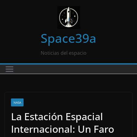
Saltar
al
contenido
Space39a
Noticias del espacio
NASA
La Estación Espacial
Internacional: Un Faro