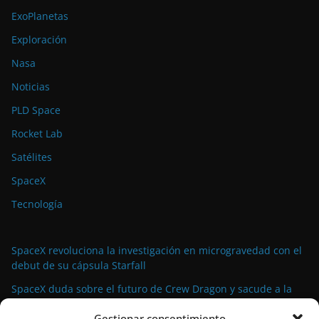
ExoPlanetas
Exploración
Nasa
Noticias
PLD Space
Rocket Lab
Satélites
SpaceX
Tecnología
SpaceX revoluciona la investigación en microgravedad con el
debut de su cápsula Starfall
SpaceX duda sobre el futuro de Crew Dragon y sacude a la
industria espacial comercial
Gestionar consentimiento