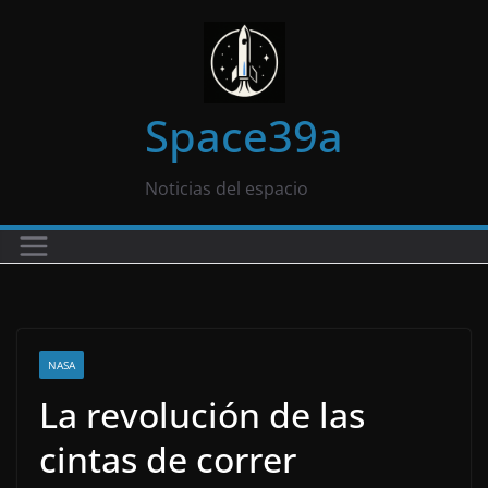
Saltar
al
contenido
Space39a
Noticias del espacio
NASA
La revolución de las
cintas de correr