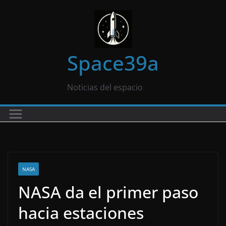
Saltar
al
contenido
Space39a
Noticias del espacio
NASA
NASA da el primer paso
hacia estaciones