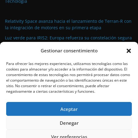
Tecnología
Relativity Space avanza hacia el lanzamiento de Terran-R con
la integración de motores en su primera etapa
Luz verde para IRIS2: Europa refuerza su constelación segura
con más satélites y presupuesto
Gestionar consentimiento
El rover Perseverance de la NASA recorre Marte guiado casi
en su totalidad por inteligencia artificial
Para ofrecer las mejores experiencias, utilizamos tecnologías como las
cookies para almacenar y/o acceder a la información del dispositivo. El
SpaceX lanza una nueva misión Starlink desde California para
consentimiento de estas tecnologías nos permitirá procesar datos como
expandir su megaconstelación
el comportamiento de navegación o las identificaciones únicas en este
sitio. No consentir o retirar el consentimiento, puede afectar
El futuro incierto de Ariane 6: la ESA cancela las mejoras tras
negativamente a ciertas características y funciones.
el Consejo Ministerial de 2025
Aceptar
Denegar
Copyright © 2026
Space39a
.
Ver preferencias