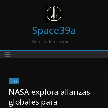
Saltar
al
contenido
Space39a
Noticias del espacio
NASA
NASA explora alianzas
globales para