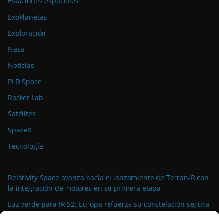
Estaciones espaciales
ExoPlanetas
Exploración
Nasa
Noticias
PLD Space
Rocket Lab
Satélites
SpaceX
Tecnología
Relativity Space avanza hacia el lanzamiento de Terran-R con
la integración de motores en su primera etapa
Luz verde para IRIS2: Europa refuerza su constelación segura
con más satélites y presupuesto