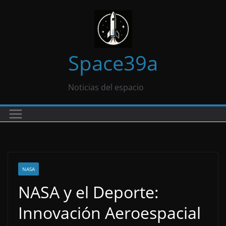
Saltar
al
contenido
Space39a
Noticias del espacio
NASA
NASA y el Deporte:
Innovación Aeroespacial