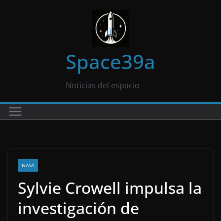
Saltar
al
contenido
Space39a
Noticias del espacio
NASA
Sylvie Crowell impulsa la
investigación de