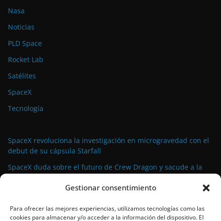
Nasa
Noticias
PLD Space
Rocket Lab
Satélites
SpaceX
Tecnología
SpaceX revoluciona la investigación en microgravedad con el
debut de su cápsula Starfall
SpaceX duda sobre el futuro de Crew Dragon y sacude a la
industria espacial comercial
Gestionar consentimiento
La demanda militar impulsa el auge de la propulsión
avanzada para satélites de pequeño tamaño
Para ofrecer las mejores experiencias, utilizamos tecnologías como las
cookies para almacenar y/o acceder a la información del dispositivo. El
El propulsor Rubicon Velox 5N: tecnología de vanguardia para