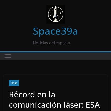
Saltar
al
contenido
Space39a
Noticias del espacio
NASA
Récord en la
comunicación láser: ESA