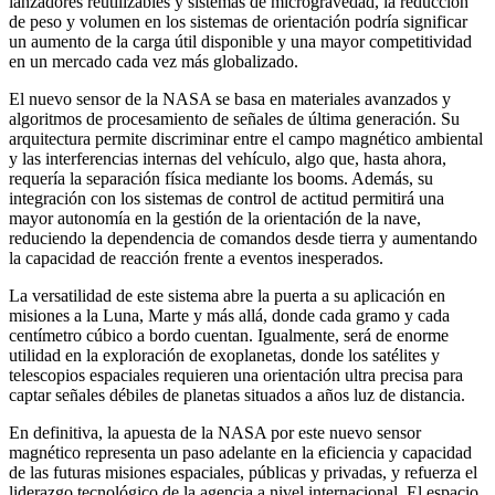
lanzadores reutilizables y sistemas de microgravedad, la reducción
de peso y volumen en los sistemas de orientación podría significar
un aumento de la carga útil disponible y una mayor competitividad
en un mercado cada vez más globalizado.
El nuevo sensor de la NASA se basa en materiales avanzados y
algoritmos de procesamiento de señales de última generación. Su
arquitectura permite discriminar entre el campo magnético ambiental
y las interferencias internas del vehículo, algo que, hasta ahora,
requería la separación física mediante los booms. Además, su
integración con los sistemas de control de actitud permitirá una
mayor autonomía en la gestión de la orientación de la nave,
reduciendo la dependencia de comandos desde tierra y aumentando
la capacidad de reacción frente a eventos inesperados.
La versatilidad de este sistema abre la puerta a su aplicación en
misiones a la Luna, Marte y más allá, donde cada gramo y cada
centímetro cúbico a bordo cuentan. Igualmente, será de enorme
utilidad en la exploración de exoplanetas, donde los satélites y
telescopios espaciales requieren una orientación ultra precisa para
captar señales débiles de planetas situados a años luz de distancia.
En definitiva, la apuesta de la NASA por este nuevo sensor
magnético representa un paso adelante en la eficiencia y capacidad
de las futuras misiones espaciales, públicas y privadas, y refuerza el
liderazgo tecnológico de la agencia a nivel internacional. El espacio