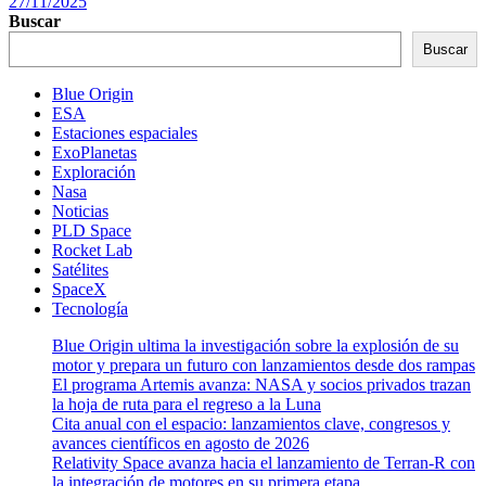
27/11/2025
Buscar
Buscar
Blue Origin
ESA
Estaciones espaciales
ExoPlanetas
Exploración
Nasa
Noticias
PLD Space
Rocket Lab
Satélites
SpaceX
Tecnología
Blue Origin ultima la investigación sobre la explosión de su
motor y prepara un futuro con lanzamientos desde dos rampas
El programa Artemis avanza: NASA y socios privados trazan
la hoja de ruta para el regreso a la Luna
Cita anual con el espacio: lanzamientos clave, congresos y
avances científicos en agosto de 2026
Relativity Space avanza hacia el lanzamiento de Terran-R con
la integración de motores en su primera etapa