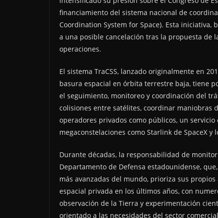
intensificado su presión sobre el Congreso de Es
financiamiento del sistema nacional de coordinac
Coordination System for Space). Esta iniciativa
a una posible cancelación tras la propuesta de 
operaciones.
El sistema TraCSS, lanzado originalmente en 20
basura espacial en órbita terrestre baja, tiene 
el seguimiento, monitoreo y coordinación del tráf
colisiones entre satélites, coordinar maniobras 
operadores privados como públicos, un servicio c
megaconstelaciones como Starlink de SpaceX y 
Durante décadas, la responsabilidad de monitoriz
Departamento de Defensa estadounidense, que, 
más avanzadas del mundo, prioriza sus propios ac
espacial privada en los últimos años, con nume
observación de la Tierra y experimentación cient
orientado a las necesidades del sector comercial