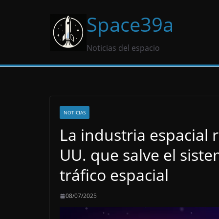
Saltar
Space39a
al
contenido
Noticias del espacio
NOTICIAS
La industria espacial
UU. que salve el sist
tráfico espacial
08/07/2025