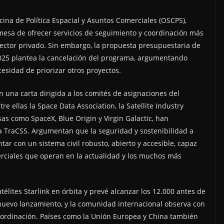
ina de Política Espacial y Asuntos Comerciales (OSCPS),
omesa de ofrecer servicios de seguimiento y coordinación más
 sector privado. Sin embargo, la propuesta presupuestaria de
l 2025 plantea la cancelación del programa, argumentando
cesidad de priorizar otros proyectos.
n una carta dirigida a los comités de asignaciones del
e ellas la Space Data Association, la Satellite Industry
s como SpaceX, Blue Origin y Virgin Galactic, han
 TraCSS. Argumentan que la seguridad y sostenibilidad a
tar con un sistema civil robusto, abierto y accesible, capaz
merciales que operan en la actualidad y los muchos más
élites Starlink en órbita y prevé alcanzar los 12.000 antes de
 nuevo lanzamiento, y la comunidad internacional observa con
coordinación. Países como la Unión Europea y China también