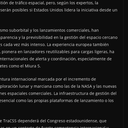
ón de tráfico espacial, pero, según los expertos, la
serán posibles si Estados Unidos lidera la iniciativa desde un
urismo suborbital y los lanzamientos comerciales, han
arencia y la previsibilidad en la gestión del espacio cercano
es es cada vez más intenso. La experiencia europea también
, pionera en lanzadores reutilizables para cargas ligeras, ha
nternacionales de alerta y coordinación, especialmente de
hetes como el Miura 5.
ntura internacional marcada por el incremento de
ploración lunar y marciana como las de la NASA y las nuevas
ones espaciales comerciales. La infraestructura de gestión del
an esencial como las propias plataformas de lanzamiento o los
o de TraCSS dependerá del Congreso estadounidense, que
as en un contexto de fuerte competencia internacional y