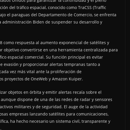
tados Unidos para garantizar la continuidad y el pleno
ión del tráfico espacial, conocido como TraCSS (Traffic
, bajo el paraguas del Departamento de Comercio, se enfrenta
la administración Biden de suspender su desarrollo y
18 como respuesta al aumento exponencial de satélites y
por objetivo convertirse en una herramienta centralizada para
ico espacial comercial. Su función principal es evitar
de evasión y proporcionar alertas tempranas tanto a
ada vez más vital ante la proliferación de
los proyectos de OneWeb y Amazon Kuiper.
ar objetos en órbita y emitir alertas recaía sobre el
aunque dispone de una de las redes de radar y sensores
tivos militares y de seguridad. El auge de la actividad
rosas empresas lanzando satélites para comunicaciones,
ífica, ha hecho necesario un sistema civil, transparente y
.