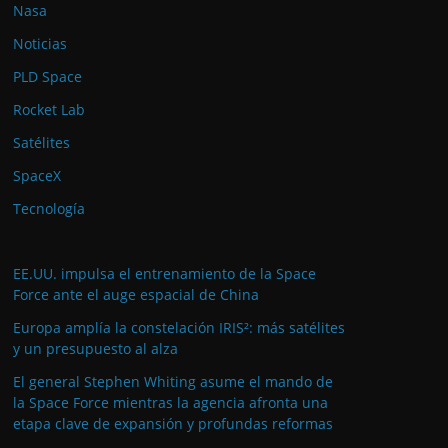
Nasa
Noticias
PLD Space
Rocket Lab
Satélites
SpaceX
Tecnología
EE.UU. impulsa el entrenamiento de la Space
Force ante el auge espacial de China
Europa amplía la constelación IRIS²: más satélites
y un presupuesto al alza
El general Stephen Whiting asume el mando de
la Space Force mientras la agencia afronta una
etapa clave de expansión y profundas reformas