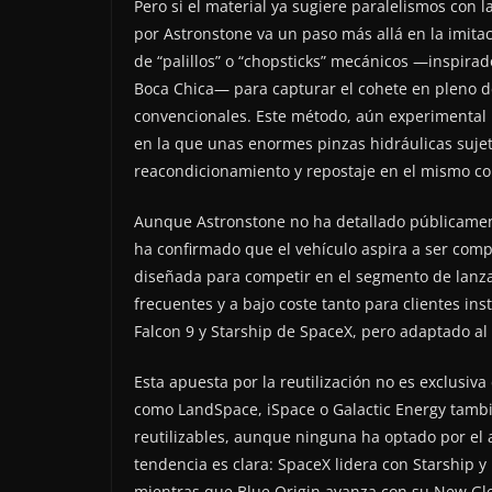
Pero si el material ya sugiere paralelismos con
por Astronstone va un paso más allá en la imita
de “palillos” o “chopsticks” mecánicos —inspira
Boca Chica— para capturar el cohete en pleno d
convencionales. Este método, aún experimental 
en la que unas enormes pinzas hidráulicas sujeta
reacondicionamiento y repostaje en el mismo c
Aunque Astronstone no ha detallado públicamente
ha confirmado que el vehículo aspira a ser comp
diseñada para competir en el segmento de lanza
frecuentes y a bajo coste tanto para clientes ins
Falcon 9 y Starship de SpaceX, pero adaptado al 
Esta apuesta por la reutilización no es exclusi
como LandSpace, iSpace o Galactic Energy tamb
reutilizables, aunque ninguna ha optado por el a
tendencia es clara: SpaceX lidera con Starship y 
mientras que Blue Origin avanza con su New Gl