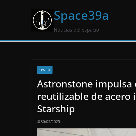
Saltar
Space39a
al
contenido
Noticias del espacio
SPACEX
Astronstone impulsa e
reutilizable de acero
Starship
30/05/2025