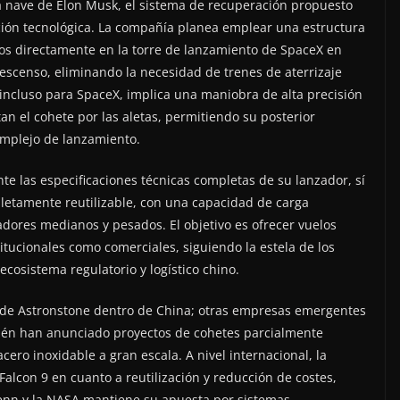
 la nave de Elon Musk, el sistema de recuperación propuesto
ción tecnológica. La compañía planea emplear una estructura
dos directamente en la torre de lanzamiento de SpaceX en
escenso, eliminando la necesidad de trenes de aterrizaje
incluso para SpaceX, implica una maniobra de alta precisión
n el cohete por las aletas, permitiendo su posterior
omplejo de lanzamiento.
 las especificaciones técnicas completas de su lanzador, sí
letamente reutilizable, con una capacidad de carga
dores medianos y pesados. El objetivo es ofrecer vuelos
titucionales como comerciales, siguiendo la estela de los
ecosistema regulatorio y logístico chino.
va de Astronstone dentro de China; otras empresas emergentes
ién han anunciado proyectos de cohetes parcialmente
cero inoxidable a gran escala. A nivel internacional, la
Falcon 9 en cuanto a reutilización y reducción de costes,
enn y la NASA mantiene su apuesta por sistemas