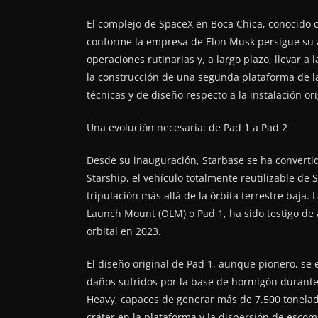
El complejo de SpaceX en Boca Chica, conocido 
conforme la empresa de Elon Musk persigue su am
operaciones rutinarias y, a largo plazo, llevar a
la construcción de una segunda plataforma de l
técnicas y de diseño respecto a la instalación ori
Una evolución necesaria: de Pad 1 a Pad 2
Desde su inauguración, Starbase se ha convertid
Starship, el vehículo totalmente reutilizable d
tripulación más allá de la órbita terrestre baja
Launch Mount (OLM) o Pad 1, ha sido testigo de
orbital en 2023.
El diseño original de Pad 1, aunque pionero, se e
daños sufridos por la base de hormigón durante
Heavy, capaces de generar más de 7.500 tonelad
cráter en la plataforma y la dispersión de esco