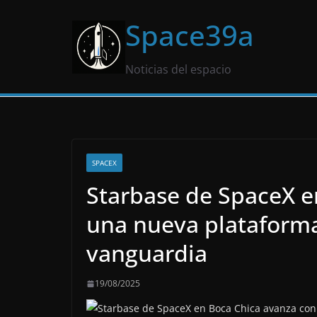
Saltar
Space39a
al
contenido
Noticias del espacio
SPACEX
Starbase de SpaceX e
una nueva plataform
vanguardia
19/08/2025