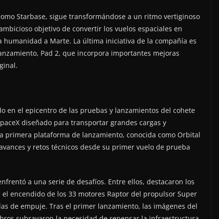
como Starbase, sigue transformándose a un ritmo vertiginoso
bicioso objetivo de convertir los vuelos espaciales en
 la humanidad a Marte. La última iniciativa de la compañía es
anzamiento, Pad 2, que incorpora importantes mejoras
ginal.
o en el epicentro de las pruebas y lanzamientos del cohete
e SpaceX diseñado para transportar grandes cargas y
. La primera plataforma de lanzamiento, conocida como Orbital
 avances y retos técnicos desde su primer vuelo de prueba
nfrentó a una serie de desafíos. Entre ellos, destacaron los
 el encendido de los 33 motores Raptor del propulsor Super
as de empuje. Tras el primer lanzamiento, las imágenes del
mbros subrayaron la necesidad de repensar la infraestructura