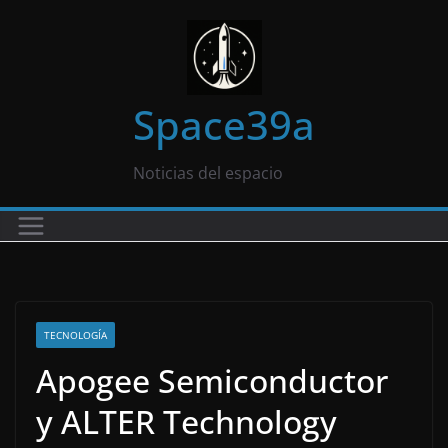
Saltar
al
contenido
Space39a
Noticias del espacio
TECNOLOGÍA
Apogee Semiconductor
y ALTER Technology