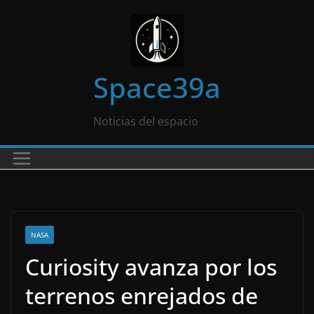
Saltar
al
contenido
Space39a
Noticias del espacio
NASA
Curiosity avanza por los
terrenos enrejados de