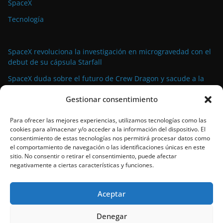
SpaceX
Tecnología
SpaceX revoluciona la investigación en microgravedad con el
debut de su cápsula Starfall
SpaceX duda sobre el futuro de Crew Dragon y sacude a la
industria espacial comercial
Gestionar consentimiento
La demanda militar impulsa el auge de la propulsión
avanzada para satélites de pequeño tamaño
Para ofrecer las mejores experiencias, utilizamos tecnologías como las
cookies para almacenar y/o acceder a la información del dispositivo. El
El propulsor Rubicon Velox 5N: tecnología de vanguardia para
consentimiento de estas tecnologías nos permitirá procesar datos como
satélites pequeños lista para el espacio
el comportamiento de navegación o las identificaciones únicas en este
sitio. No consentir o retirar el consentimiento, puede afectar
SpaceX bate su propio récord con el 90º lanzamiento de
negativamente a ciertas características y funciones.
Falcon 9 en 2024
Aceptar
Denegar