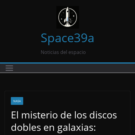
Saltar
al
contenido
Space39a
Noticias del espacio
NASA
El misterio de los discos
dobles en galaxias: