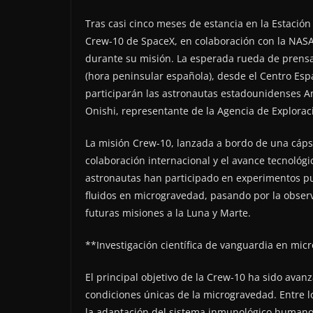
Tras casi cinco meses de estancia en la Estación 
Crew-10 de SpaceX, en colaboración con la NASA,
durante su misión. La esperada rueda de prensa 
(hora peninsular española), desde el Centro Esp
participarán las astronautas estadounidenses A
Onishi, representante de la Agencia de Explorac
La misión Crew-10, lanzada a bordo de una cáps
colaboración internacional y el avance tecnológic
astronautas han participado en experimentos pu
fluidos en microgravedad, pasando por la observ
futuras misiones a la Luna y Marte.
**Investigación científica de vanguardia en mi
El principal objetivo de la Crew-10 ha sido avan
condiciones únicas de la microgravedad. Entre 
la adaptación del sistema inmunológico humano a 