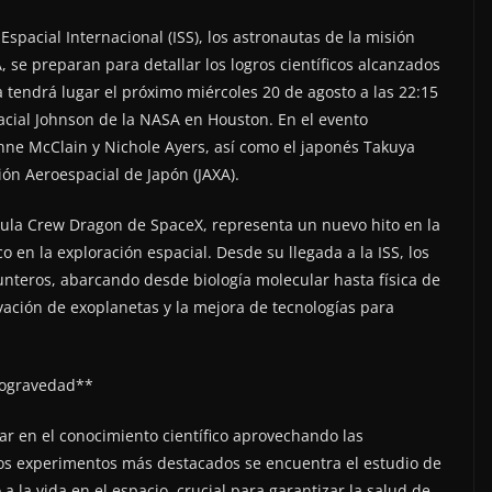
Espacial Internacional (ISS), los astronautas de la misión
 se preparan para detallar los logros científicos alcanzados
tendrá lugar el próximo miércoles 20 de agosto a las 22:15
acial Johnson de la NASA en Houston. En el evento
nne McClain y Nichole Ayers, así como el japonés Takuya
ión Aeroespacial de Japón (JAXA).
ula Crew Dragon de SpaceX, representa un nuevo hito en la
o en la exploración espacial. Desde su llegada a la ISS, los
nteros, abarcando desde biología molecular hasta física de
ación de exoplanetas y la mejora de tecnologías para
crogravedad**
zar en el conocimiento científico aprovechando las
los experimentos más destacados se encuentra el estudio de
la vida en el espacio, crucial para garantizar la salud de