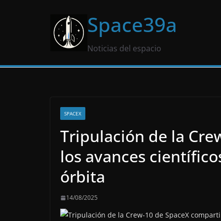
Saltar
Space39a
al
contenido
Noticias del espacio
SPACEX
Tripulación de la Cr
los avances científic
órbita
14/08/2025