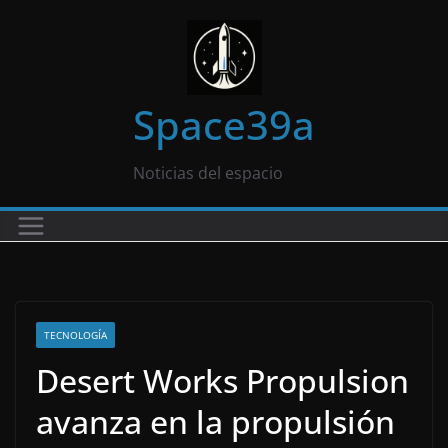
Saltar
al
contenido
Space39a
Noticias del espacio
TECNOLOGÍA
Desert Works Propulsion
avanza en la propulsión