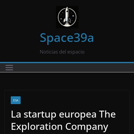
Saltar
al
contenido
Space39a
Noticias del espacio
ESA
La startup europea The
Exploration Company