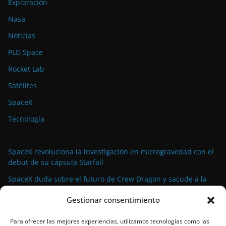
Exploración
Nasa
Noticias
PLD Space
Rocket Lab
Satélites
SpaceX
Tecnología
SpaceX revoluciona la investigación en microgravedad con el
debut de su cápsula Starfall
SpaceX duda sobre el futuro de Crew Dragon y sacude a la
industria espacial comercial
Gestionar consentimiento
La demanda militar impulsa el auge de la propulsión
avanzada para satélites de pequeño tamaño
Para ofrecer las mejores experiencias, utilizamos tecnologías como las