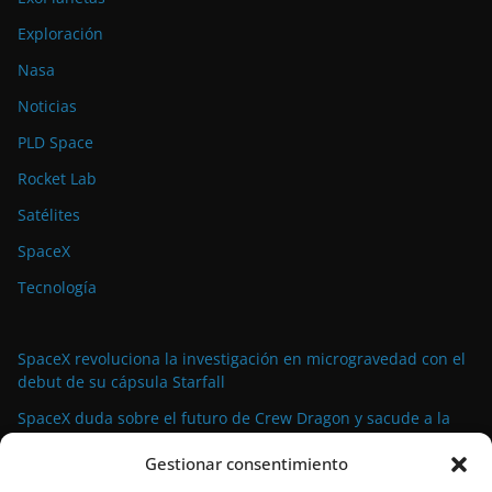
Exploración
Nasa
Noticias
PLD Space
Rocket Lab
Satélites
SpaceX
Tecnología
SpaceX revoluciona la investigación en microgravedad con el
debut de su cápsula Starfall
SpaceX duda sobre el futuro de Crew Dragon y sacude a la
industria espacial comercial
Gestionar consentimiento
La demanda militar impulsa el auge de la propulsión