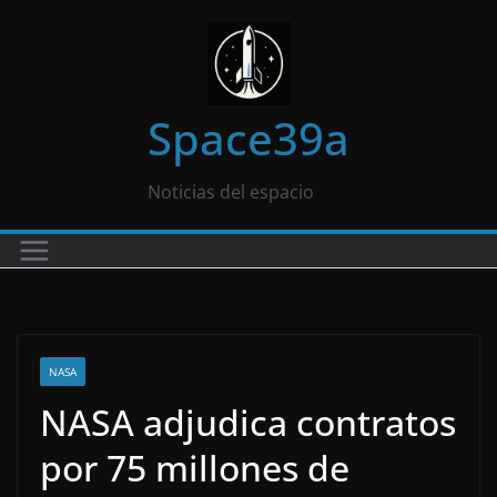
Saltar
al
contenido
Space39a
Noticias del espacio
NASA
NASA adjudica contratos
por 75 millones de