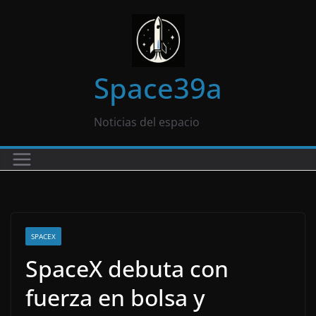
Saltar
al
contenido
Space39a
Noticias del espacio
SPACEX
SpaceX debuta con
fuerza en bolsa y